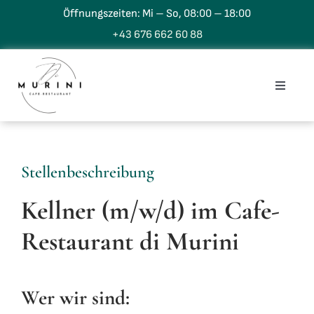
Zum
Öffnungszeiten: Mi – So, 08:00 – 18:00
Inhalt
+43 676 662 60 88
springen
Toggle
Naviga
Home
Cafe
Stellenbeschreibung
Restaurant
Kellner (m/w/d) im Cafe-
Restaurant di Murini
Speisekarten
Gutscheine
Wer wir sind:
Newsletter